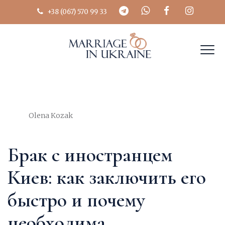
+38 (067) 570 99 33
Author
Olena Kozak
Брак с иностранцем
Киев: как заключить его
быстро и почему
необходима