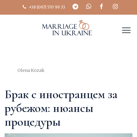
+38 (067) 570 99 33
Author
Olena Kozak
Брак с иностранцем за
рубежом: нюансы
процедуры