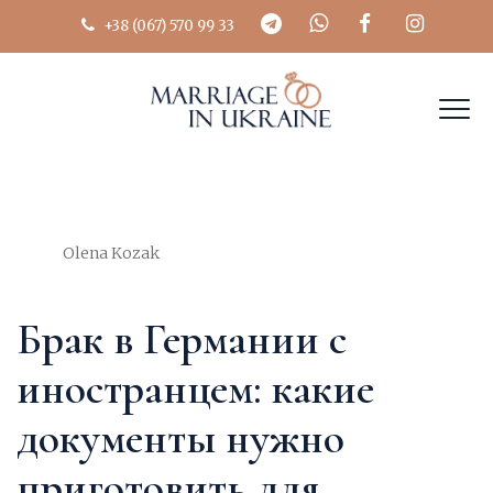
+38 (067) 570 99 33
Author
Olena Kozak
Брак в Германии с
иностранцем: какие
документы нужно
приготовить для